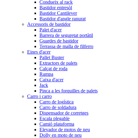
Condueix al rack
Bastidor entresòl
Bastidor Cantilever
Bastidor d'angle ranurat
Accessoris de bastidor
Palet d'acer
Barrera de seguretat portàtil
Guardes de bastidor
Terrassa de malla de filferro
Eines d'acer
Pallet Buster
Extractors de palets
Calçat de roda
Rampa
Caixa d'acer
Jack
Pinça a les forquilles de palets
Carro i carro
Carro de logística
Carro de soldadura
Dispensador de corretges
Escala plegable
Camió plataforma
Elevador de motos de neu
Dolly en moto de neu