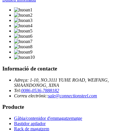
Informació de contacte
Adreça: 1-10, NO.3111 YUHE ROAD, WEIFANG,
SHAANDONOG, XINA
Tel:
0086-0536-7888182
Correu electrònic:
sale@connectionsteel.com
Producte
Gàbia/contenidor d'emmagatzematge
Bastidor apilador
Rack de magatzem