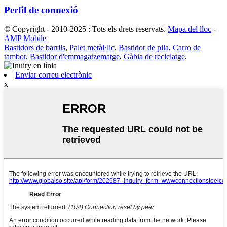
Perfil de connexió
© Copyright - 2010-2025 : Tots els drets reservats.
Mapa del lloc
-
AMP Mobile
Bastidors de barrils
,
Palet metàl·lic
,
Bastidor de pila
,
Carro de
tambor
,
Bastidor d'emmagatzematge
,
Gàbia de reciclatge
,
Enviar correu electrònic
x