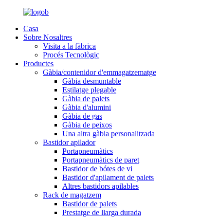
Casa
Sobre Nosaltres
Visita a la fàbrica
Procés Tecnològic
Productes
Gàbia/contenidor d'emmagatzematge
Gàbia desmuntable
Estilatge plegable
Gàbia de palets
Gàbia d'alumini
Gàbia de gas
Gàbia de peixos
Una altra gàbia personalitzada
Bastidor apilador
Portapneumàtics
Portapneumàtics de paret
Bastidor de bótes de vi
Bastidor d'apilament de palets
Altres bastidors apilables
Rack de magatzem
Bastidor de palets
Prestatge de llarga durada