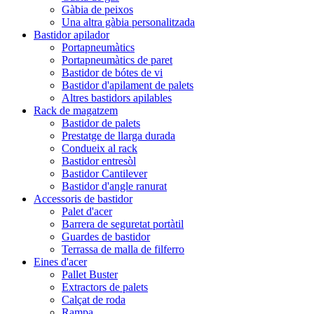
Gàbia de peixos
Una altra gàbia personalitzada
Bastidor apilador
Portapneumàtics
Portapneumàtics de paret
Bastidor de bótes de vi
Bastidor d'apilament de palets
Altres bastidors apilables
Rack de magatzem
Bastidor de palets
Prestatge de llarga durada
Condueix al rack
Bastidor entresòl
Bastidor Cantilever
Bastidor d'angle ranurat
Accessoris de bastidor
Palet d'acer
Barrera de seguretat portàtil
Guardes de bastidor
Terrassa de malla de filferro
Eines d'acer
Pallet Buster
Extractors de palets
Calçat de roda
Rampa