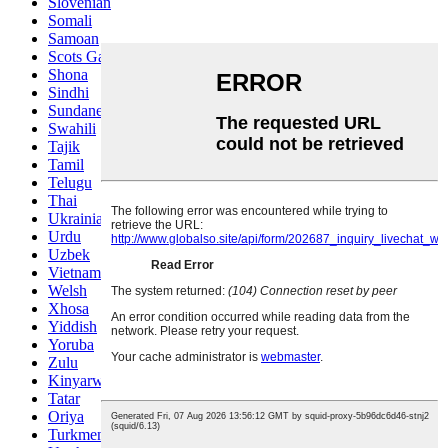
Slovenian
Somali
Samoan
Scots Gaelic
Shona
Sindhi
Sundanese
Swahili
Tajik
Tamil
Telugu
Thai
Ukrainian
Urdu
Uzbek
Vietnamese
Welsh
Xhosa
Yiddish
Yoruba
Zulu
Kinyarwanda
Tatar
Oriya
Turkmen